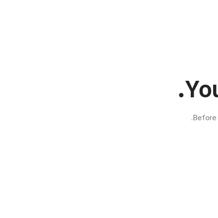
You
Before 