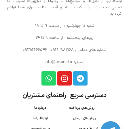
ارتباطاتی. از کابل‌ها و سوئیچ‌ها تا روترها و تجهیزات امنیتی، ما
تمامی محصولات را با کیفیت بالا و قیمت مناسب برای شما فراهم
کرده‌ایم.
شنبه تا چهارشنبه : از ساعت 9 تا 18
روزهای پنجشنبه : از ساعت 9 تا 14
شماره های تماس
, 09212882168 , 09352266546
ایمیل: info@pikonet.ir
دسترسی سریع راهنمای مشتریان
روش‌های پرداخت
درباره ما
روش‌های ارسال
ارتباط باما
شرایط مرجوعی
حریم خصوصی