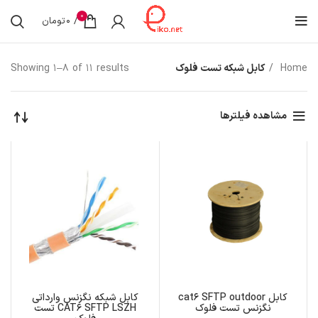
0
/
0
تومان
Home
کابل شبکه تست فلوک
Showing 1–8 of 11 results
مشاهده فیلترها
کابل cat6 SFTP outdoor
کابل شبکه نگزنس وارداتی
نگزنس تست فلوک
CAT6 SFTP LSZH تست