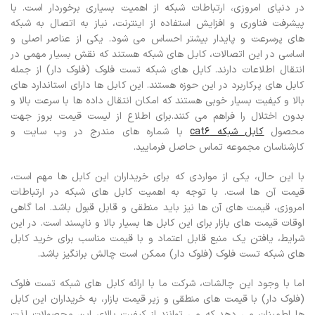
در دنیای امروزی، ارتباطات شبکه از اهمیت بسیاری برخوردار است. با
پیشرفت فناوری و افزایش استفاده از اینترنت، نیاز به اتصال به شبکه
های پرسرعت و پایدار بیشتر احساس می شود. یکی از عناصر اصلی و
اساسی در این اتصالات، کابل های شبکه هستند که نقش بسیار مهمی در
انتقال اطلاعات دارند.
کابل های شبکه تست فلوک (فلوک دار) از جمله
کابل های پرکاربرد در این حوزه هستند. این کابل ها دارای استاندارد های
بالا و کیفیت بسیار خوبی هستند که امکان انتقال داده ها با سرعت بالا و
بدون اختلال را فراهم می کنند.
برای اطلاع از لیست قیمت بروز جهت
محصول
کابل شبکه cat6
با شماره های مندرج در وب سایت و
کارشناسان مجموعه تماس حاصل فرمایید.
با این حال، یکی از مواردی که برای خریداران این کابل ها مهم است،
قیمت آن ها است.
با توجه به اهمیت کابل های شبکه در ارتباطات
امروزی، قیمت های آن ها نیز باید منطقی و قابل قبول باشد. اما گاهی
اوقات قیمت های بازار برای این کابل ها بسیار بالا و ناپسند است. در این
شرایط، یافتن یک منبع قابل اعتماد و با قیمت مناسب برای خرید کابل
های شبکه تست فلوک (فلوک دار) ممکن است چالش برانگیز باشد.
اما با وجود این چالشات، شرکت ما با ارائه کابل های شبکه تست فلوک
(فلوک دار) با قیمت های منطقی و زیر قیمت بازار، به خریداران این کابل
ها اطمینان می دهد که می توانند از کیفیت بالای این محصولات لذت