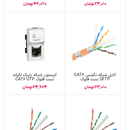
فلوک
23,010
تومان
46,020
تومان
کابل شبکه نگزنس CAT6
کیستون شبکه باریک لگراند
SFTP تست فلوک
تست فلوک CAT6 UTP
23,010
تومان
64,974
تومان