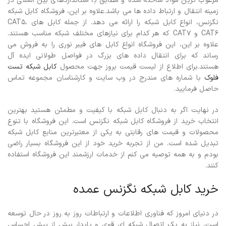
مرغوب ترین مواد ساخته شده و مطابق با استانداردهای بین المللی در
زمینه انتقال و ارتباط داده ها می باشد.علاوه بر این، فروشگاه کابل شبکه
نگزنس، انواع کابل شبکه را ارائه می دهد. از جمله کابل های CAT5،
CAT6 و CAT7 که هر کدام برای نیازهای مختلف شبکه مناسب هستند.
علاوه بر این، این فروشگاه انواع کابل های فیبر نوری را به فروش می
رساند که برای انتقال داده های بزرگ در فواصل طولانی ایده آل
هستند.برای اطلاع از لیست قیمت بروز جهت محصول
کابل شبکه تست
فلوک
با شماره های مندرج در وب سایت و کارشناسان مجموعه تماس
حاصل فرمایید.
در نهایت اگر به دنبال کابل شبکه با کیفیت و مطمئن هستید بهترین
انتخاب خرید از فروشگاه کابل شبکه نگزنس است. این فروشگاه با تنوع
محصولات و قیمت های رقابتی به یکی از معتبرترین منابع کابل شبکه
تبدیل شده است. من از تجربه خرید خود از این فروشگاه بسیار راضی
بودم و به همه توصیه می کنم از خدمات ارزشمند این فروشگاه استفاده
کنند.
خرید کابل شبکه نگزنس عمده
در دنیای امروز که فناوری اطلاعات و ارتباطات روز به روز در حال توسعه
است، نیاز به یک اتصال شبکه ای قوی و پایدار بیش از پیش احساس