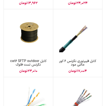
24,024
تومان
13,962
تومان
کابل فیبرنوری نگزنس 6 کور
کابل cat6 SFTP outdoor
مالتی مود
نگزنس تست فلوک
17,004
تومان
23,010
تومان