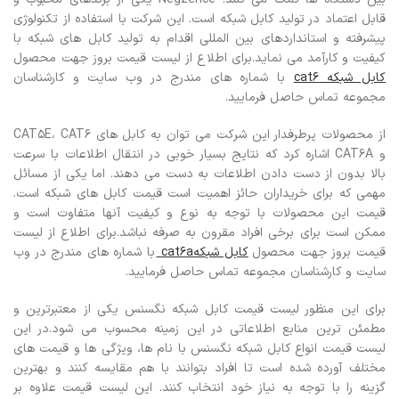
قابل اعتماد در تولید کابل شبکه است. این شرکت با استفاده از تکنولوژی
پیشرفته و استانداردهای بین المللی اقدام به تولید کابل های شبکه با
کیفیت و کارآمد می نماید.برای اطلاع از لیست قیمت بروز جهت محصول
کابل شبکه cat6
با شماره های مندرج در وب سایت و کارشناسان
مجموعه تماس حاصل فرمایید.
از محصولات پرطرفدار این شرکت می توان به کابل های CAT5E، CAT6
و CAT6A اشاره کرد که نتایج بسیار خوبی در انتقال اطلاعات با سرعت
بالا بدون از دست دادن اطلاعات به دست می دهند. اما یکی از مسائل
مهمی که برای خریداران حائز اهمیت است قیمت کابل های شبکه است.
قیمت این محصولات با توجه به نوع و کیفیت آنها متفاوت است و
ممکن است برای برخی افراد مقرون به صرفه نباشد.برای اطلاع از لیست
قیمت بروز جهت محصول
کابل شبکهcat6a
با شماره های مندرج در وب
سایت و کارشناسان مجموعه تماس حاصل فرمایید.
برای این منظور لیست قیمت کابل شبکه نگسنس یکی از معتبرترین و
مطمئن ترین منابع اطلاعاتی در این زمینه محسوب می شود.در این
لیست قیمت انواع کابل شبکه نگسنس با نام ها، ویژگی ها و قیمت های
مختلف آورده شده است تا افراد بتوانند با هم مقایسه کنند و بهترین
گزینه را با توجه به نیاز خود انتخاب کنند. این لیست قیمت علاوه بر