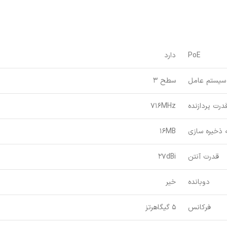
PoE
دارد
سیستم عامل
سطح 3
درت پردازنده
716MHz
ذخیره سازی
16MB
قدرت آنتن
27dBi
دوبانده
خیر
فرکانس
5 گیگاهرتز