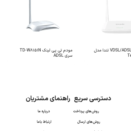
مودم روتر VDSL/ADSL تندا مدل
مودم تی پی لینک TD-W8151N
T
سری ADSL
دسترسی سریع راهنمای مشتریان
روش‌های پرداخت
درباره ما
روش‌های ارسال
ارتباط باما