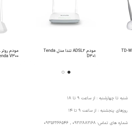
مودم ADSL2 تندا مدل Tenda
enda V300
D301
شنبه تا چهارشنبه : از ساعت 9 تا 18
روزهای پنجشنبه : از ساعت 9 تا 14
شماره های تماس: 09212882168 , 09352266546