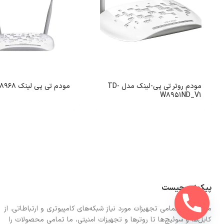
مودم روتر تی پی-لینک مدل TD-
مودم تی پی لینک TD-W8968
W8951ND_V1
پیکونت چیست
ما در اینجا تمامی تجهیزات مورد نیاز شبکه‌های کامپیوتری و ارتباطاتی. از
کابل‌ها و سوئیچ‌ها تا روترها و تجهیزات امنیتی، ما تمامی محصولات را