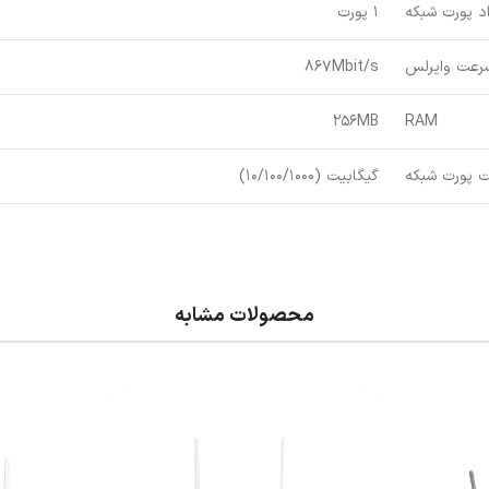
د پورت شبکه
1 پورت
رعت وایرلس
867Mbit/s
256MB
RAM
 پورت شبکه
گیگابیت (10/100/1000)
محصولات مشابه