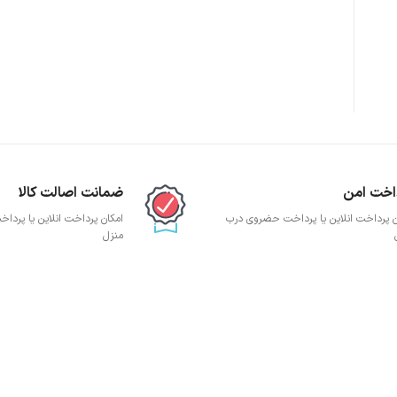
پچ پنل SFTP
پچ پنل UTP
پچ پنل دی لینک
پچ پنل لگراند
پچ پنل نگزنس
اخت امن
ضمانت اصالت کالا
ن پرداخت انلاین یا پرداخت حضروی درب
امکان پرداخت انلاین یا پرد
منزل