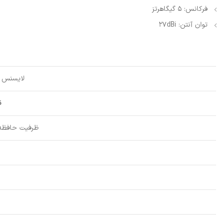
فرکانس: 5 گیگاهرتز
توان آنتن: 27dBi
لایسنس 
ق
ظرفیت حافظه 