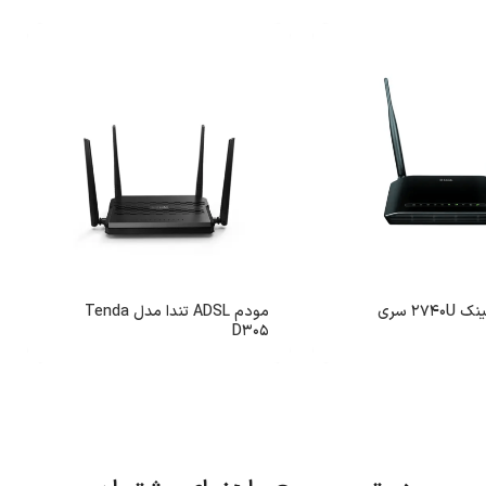
مودم دی لینک 2740U سری
مودم ADSL تندا مدل Tenda
D305