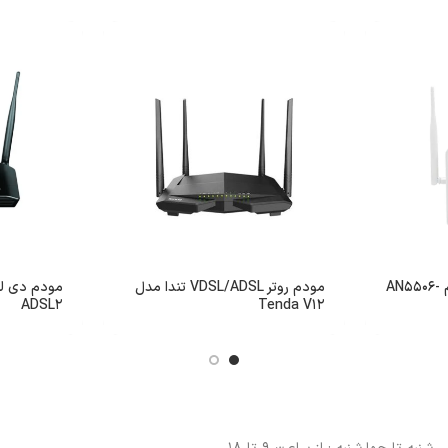
مودم فیبر نوری فایبرهوم AN5506-
مودم روتر VDSL/ADSL تندا مدل
ADSL2
Tenda V12