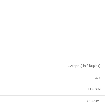
1
(100Mbps (Half Duplex
دارد
LTE SIM
QCA9531