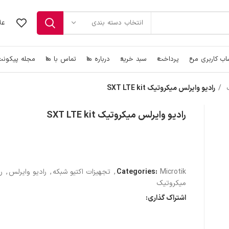
عل
انتخاب دسته بندی
ب کاربری من
پرداخت
سبد خرید
درباره ما
تماس با ما
مجله پیکون
ک
رادیو وایرلس میکروتیک SXT LTE kit
رادیو وایرلس میکروتیک SXT LTE kit
Microtik
Categories:
,
تجهیزات اکتیو شبکه
,
رادیو وایرلس
,
ر
میکروتیک
اشتراک گذاری: