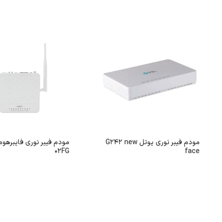
مودم فیبر نوری یوتل G242 new
02FG
face