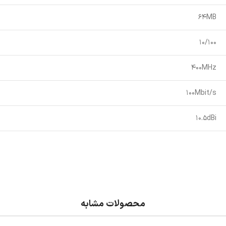
64MB
10/100
400MHz
100Mbit/s
10.5dBi
محصولات مشابه