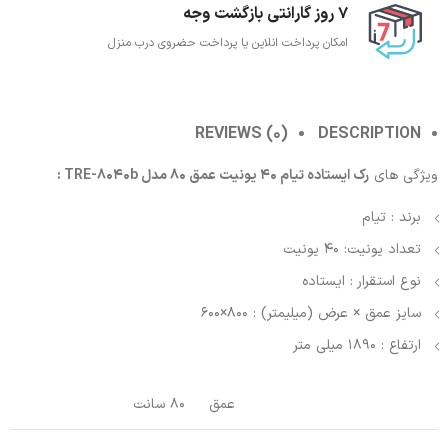
7 روز گارانتی بازگشت وجه
امکان پرداخت انلاین یا پرداخت حضروی درب منزل
REVIEWS (0)
DESCRIPTION
ویژگی های
رک ایستاده تیام 40 یونیت عمق 80 مدل TRE-8040b :
برند : تیام
تعداد یونیت: 40 یونیت
نوع استقرار : ایستاده
سایز عمق × عرض (میلیمتر) : 800×600
ارتفاع : 1890 میلی متر
عمق
80 سانت