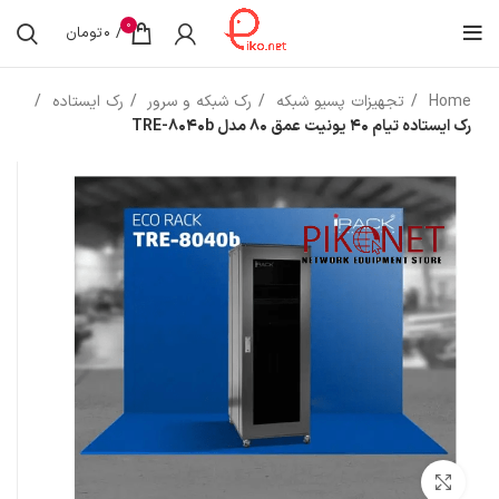
0
/
0
تومان
Home
تجهیزات پسیو شبکه
رک شبکه و سرور
رک ایستاده
رک ایستاده تیام 40 یونیت عمق 80 مدل TRE-8040b
بزرگنمایی تصویر