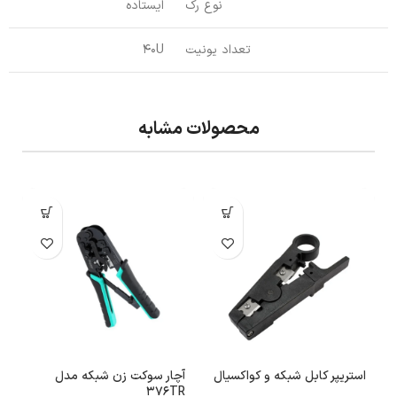
نوع رک
ایستاده
تعداد یونیت
40U
محصولات مشابه
استریپر کابل شبکه و کواکسیال
آچار سوکت زن شبکه مدل
o
376TR