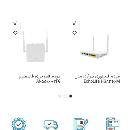
مودم فیبرنوری هوآوی مدل
مودم فیبر نوری فایبرهوم
s
AN5506-02FG
EchoLife HG8346M