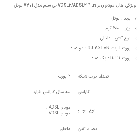
ویژگی های
مودم روتر VDSL2/ADSL2 Plus بی سیم مدل V301 یوتل
برند : یوتل
وزن : 250 گرم
نوع آنتن : داخلی
پورت اترنت RJ-45 LAN : دو عدد
پورت RJ-11 : یک عدد
تعداد پورت شبکه
2 پورت
گارانتی
سه سال گارانتی افزاره
مودم ADSL ,
نوع مودم
مودم VDSL
تعداد آنتن
داخلی