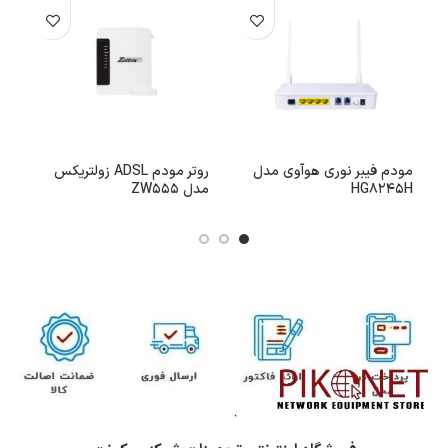
مودم فیبر نوری هوآوی مدل
روتر مودم ADSL زولتریکس
HG8245H
مدل ZW555
B