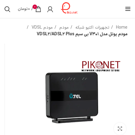
0
/
0
تومان
Home
تجهیزات اکتیو شبکه
مودم
مودم VDSL
مودم یوتل مدل V301 بی سیم VDSL2/ADSL2 Plus
بزرگنمایی تصویر