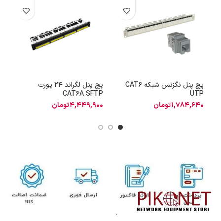
پچ پنل نگزنس شبکه CAT6
پچ پنل لگراند 24 پورت
P
CAT6A SFTP
UTP
1,784,640
تومان
4,449,900
تومان
0