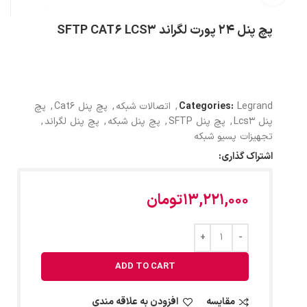
پچ پنل 24 پورت لگراند SFTP CAT6 LCS3
Legrand
Categories:
,
اتصالات شبکه
,
پچ پنل Cat6
,
پچ
پنل Lcs3
,
پچ پنل SFTP
,
پچ پنل شبکه
,
پچ پنل لگراند
,
تجهیزات پسیو شبکه
اشتراک گذاری:
13,221,000
تومان
ADD TO CART
مقایسه
افزودن به علاقه مندی