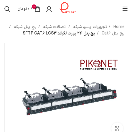
0
/
0
تومان
Home
تجهیزات پسیو شبکه
اتصالات شبکه
پچ پنل شبکه
پچ پنل Cat6
پچ پنل 24 پورت لگراند SFTP CAT6 LCS3
بزرگنمایی تصویر