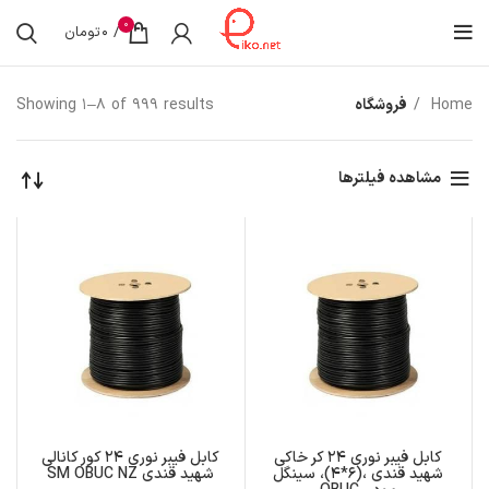
0
/
0
تومان
Home
فروشگاه
Showing 1–8 of 999 results
مشاهده فیلترها
کابل فیبر نوری ۲۴ کر خاکی
کابل فیبر نوری 24 کور کانالی
شهید قندی ،(۶*۴)، سینگل
شهید قندی SM OBUC NZ