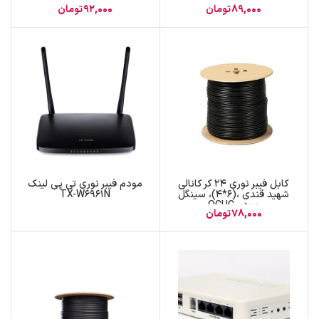
مود ، OBUC
89,000
تومان
92,000
تومان
کابل فیبر نوری ۲۴ کر کانالی
مودم فیبر نوری تی پی لینک
شهید قندی ،(۶*۴)، سینگل
TX-W6961N
مود ، OCUC
78,000
تومان