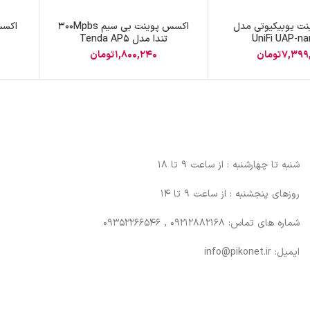
پچ پنل SFTP
ت یوبیکیوتی مدل
اکسس پوینت بی سیم 300Mpbs
اکسس
UniFi UAP-n
تندا مدل Tenda AP5
پچ پنل UTP
7,399
تومان
1,800,240
تومان
پچ پنل دی لینک
پچ پنل لگراند
پچ پنل نگزنس
شنبه تا چهارشنبه : از ساعت 9 تا 18
روزهای پنجشنبه : از ساعت 9 تا 14
شماره های تماس: 09212882168 , 09352266546
ایمیل: info@pikonet.ir