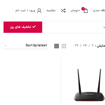
0
اقه مندی
0
تومان
مقایسه
ورود / ثبت نام
تخفیف های روز
ت
مایش
9
24
36