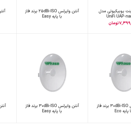
پچ پنل SFTP
ت یوبیکیوتی مدل
آنتن وایرلس 25dBi-ISO برند فاز
UniFi UAP-n
با پایه Easy
پچ پنل UTP
7,399
تومان
پچ پنل دی لینک
پچ پنل لگراند
پچ پنل نگزنس
آنتن وایرلس 30dBi-ISO برند فاز
آنتن وایرلس 30dBi-ISO برند فاز
 پایه Eco
با پایه Easy