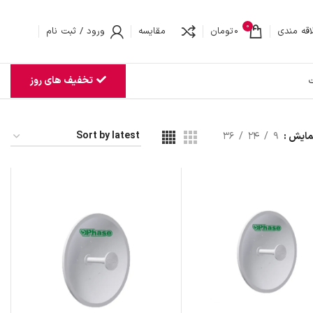
0
اقه مندی
0
تومان
مقایسه
ورود / ثبت نام
تخفیف های روز
ت
مایش
9
24
36