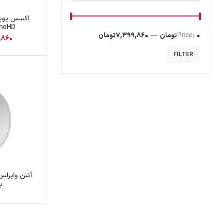
اکسس پوین
anoHD
0 تومان
Price:
—
7,399,860 تومان
,860
FILTER
با