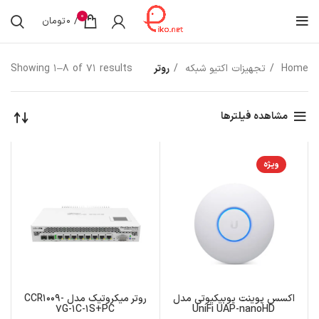
0
/
0
تومان
Home
تجهیزات اکتیو شبکه
روتر
Showing 1–8 of 71 results
مشاهده فیلترها
ویژه
اکسس پوینت یوبیکیوتی مدل
روتر میکروتیک مدل CCR1009-
7G-1C-1S+PC
UniFi UAP-nanoHD