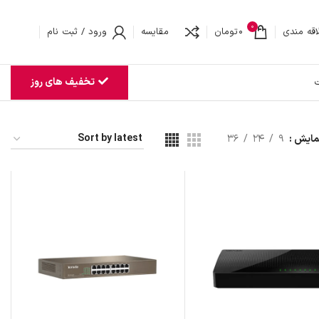
0
اقه مندی
0
تومان
مقایسه
ورود / ثبت نام
تخفیف های روز
ت
مایش
9
24
36