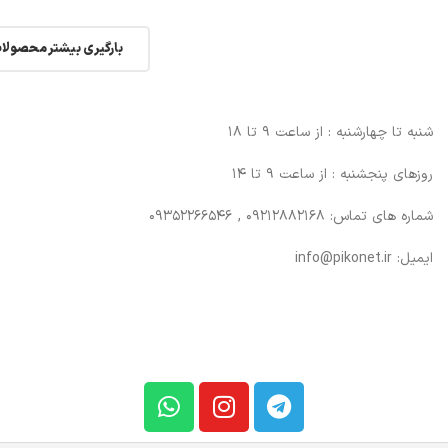
بارگیری بیشتر محصولا
شنبه تا چهارشنبه : از ساعت 9 تا 18
روزهای پنجشنبه : از ساعت 9 تا 14
شماره های تماس: 09212882168 , 09352266546
ایمیل: info@pikonet.ir