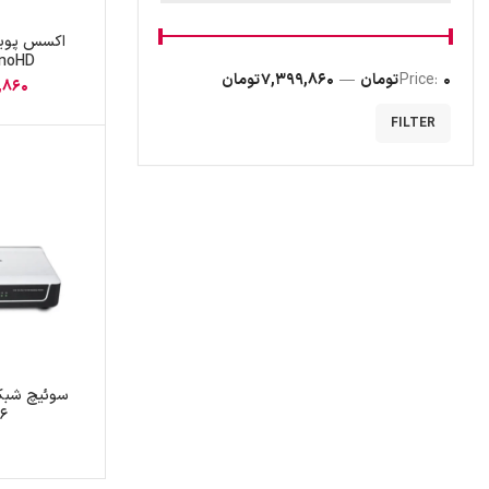
اکسس پوین
anoHD
0 تومان
Price:
—
7,399,860 تومان
,860
FILTER
16