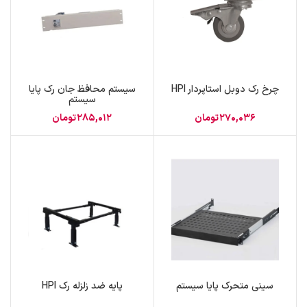
چرخ رک دوبل استاپردار HPI
سیستم محافظ جان رک پایا
سیستم
270,036
تومان
285,012
تومان
سینی متحرک پایا سیستم
پایه ضد زلزله رک HPI