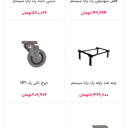
قفل سوئیچی رک پایا سیستم
سینی ثابت رک پایا سیستم
149,994
تومان
520,026
تومان
پایه ضد زلزله رک پایا سیستم
چرخ تکی رک HPI
7,499,700
تومان
209,976
تومان