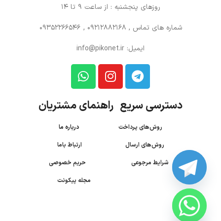
روزهای پنجشنبه : از ساعت 9 تا 14
شماره های تماس
, 09212882168 , 09352266546
ایمیل: info@pikonet.ir
دسترسی سریع راهنمای مشتریان
روش‌های پرداخت
درباره ما
روش‌های ارسال
ارتباط باما
شرایط مرجوعی
حریم خصوصی
مجله پیکونت
CHATY