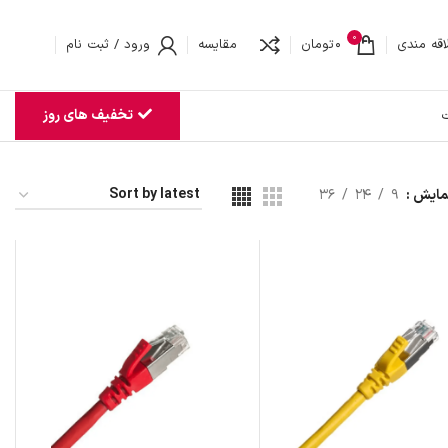
0
اقه مندی
0
تومان
مقایسه
ورود / ثبت نام
تخفیف های روز
ت
مایش
9
24
36