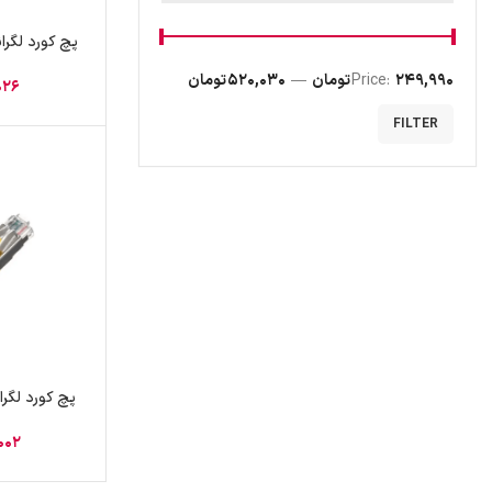
249,990 تومان
Price:
—
520,030 تومان
026
FILTER
002