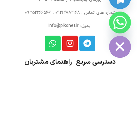
شماره های تماس
, 09212882168 , 09352266546
ایمیل: info@pikonet.ir
CHATY
HIDE
دسترسی سریع راهنمای مشتریان
روش‌های پرداخت
درباره ما
روش‌های ارسال
ارتباط باما
شرایط مرجوعی
حریم خصوصی
مجله پیکونت