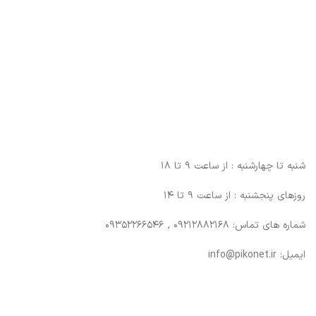
پچ پنل SFTP
پچ پنل UTP
پچ پنل دی لینک
پچ پنل لگراند
پچ پنل نگزنس
شنبه تا چهارشنبه : از ساعت 9 تا 18
روزهای پنجشنبه : از ساعت 9 تا 14
شماره های تماس: 09212882168 , 09352266546
ایمیل: info@pikonet.ir