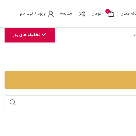
0
اقه مندی
0
تومان
مقایسه
ورود / ثبت نام
تخفیف های روز
ت