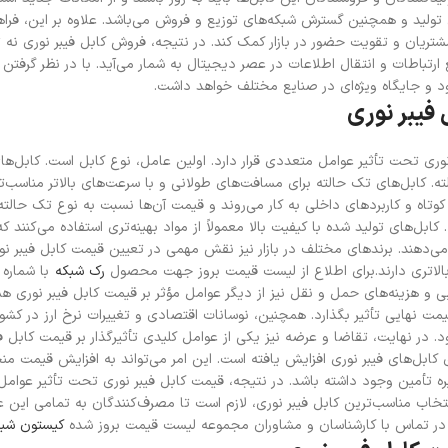
تولید و همچنین گسترش شبکه‌های توزیع و فروش می‌باشد. علاوه بر این، فر
ریان و تقویت حضور در بازار کمک کند. در نتیجه، فروش کابل فیبر نوری نه ت
 ارتباطات و انتقال اطلاعات در عصر دیجیتال به شمار می‌آید. با در نظر گرفتن 
 و جایگاه ویژه‌ای در صنایع مختلف خواهد داشت.
فیبر نوری
وری تحت تأثیر عوامل متعددی قرار دارد. اولین عامل، نوع کابل است. کابل‌ها
ه. کابل‌های تک حالته برای مسافت‌های طولانی و با سرعت‌های بالاتر مناسب‌تر 
وتاه و کاربردهای داخلی به کار می‌روند و قیمت آن‌ها نسبت به نوع تک حالته ک
کابل‌های تولید شده با کیفیت بالا معمولاً از مواد بهینه‌تری استفاده می‌کنند 
ه می‌دهند. برندهای مختلف در بازار نیز نقش مهمی در تعیین قیمت کابل فیبر نور
لاتری دارند.
برای اطلاع از لیست قیمت بروز جهت محصول
رک شبکه
با شماره
 و هزینه‌های حمل و نقل نیز از دیگر عوامل مؤثر بر قیمت کابل فیبر نوری هس
مت نهایی تأثیر بگذارد. همچنین، نوسانات اقتصادی و تغییرات نرخ ارز در کشوره
. در نهایت، تقاضا و عرضه نیز یکی از عوامل کلیدی تأثیرگذار بر قیمت کابل فیب
ی کابل‌های فیبر نوری افزایش یافته است. این امر می‌تواند به افزایش قیمت م
یره تأمین وجود داشته باشد. در نتیجه، قیمت کابل فیبر نوری تحت تأثیر عوامل م
انتخاب مناسب‌ترین کابل فیبر نوری، لازم است تا مصرف‌کنندگان به تمامی این عو
 در تماس با کارشناسان و مشاوران مجموعه لیست قیمت بروز شده
کیستون شب