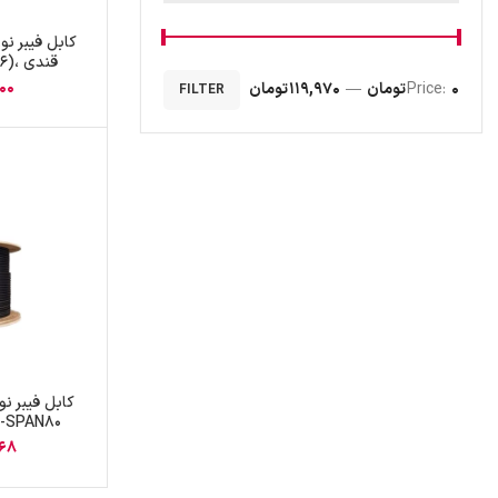
00
0 تومان
Price:
—
119,970 تومان
FILTER
ADSS-SPAN80 س
968