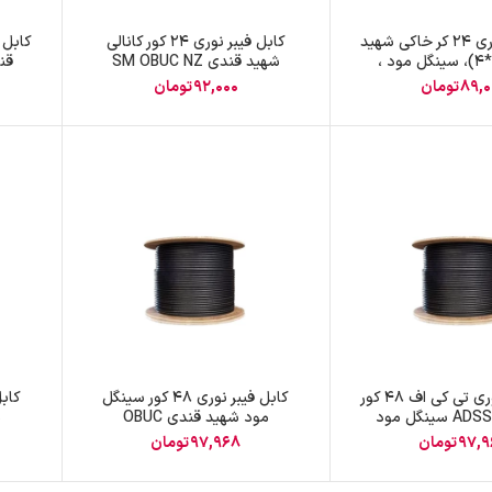
پچ پنل SFTP
کابل فیبر نوری ۲۴ کر خاکی شهید
کابل فیبر نوری 24 کور کانالی
قندی ،(۶*۴)، سینگل مود ،
شهید قندی SM OBUC NZ
پچ پنل UTP
OBUC
89,0
تومان
92,000
تومان
پچ پنل دی لینک
پچ پنل لگراند
پچ پنل نگزنس
کابل فیبر نوری تی کی اف 48 کور
کابل فیبر نوری 48 کور سینگل
ینگل مود
مود شهید قندی OBUC
م
97,
تومان
97,968
تومان