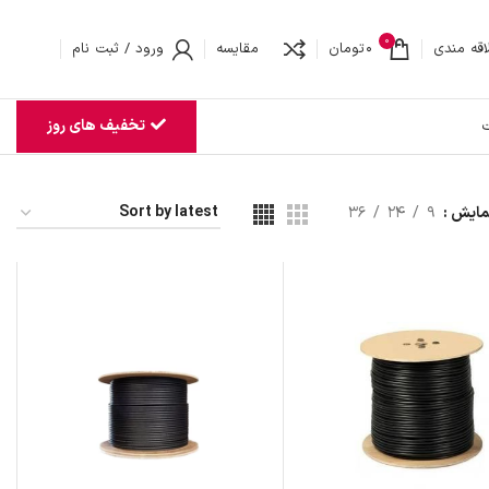
0
اقه مندی
0
تومان
مقایسه
ورود / ثبت نام
تخفیف های روز
ت
مایش
9
24
36