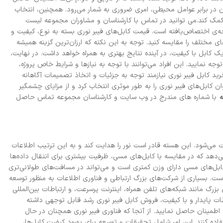
در برابر عوامل محیطی، امری ضروری به شمار می‌رود. همچنین، انتخاب
کمک کند.
می توانید در تماس با کارشناسان و مشاوران مجموعه لیست
جه‌ی اختصاص‌یافته است. قیمت کابل‌های فیبر نوری بسته به نوع، کیفیت و
ی مختلف را مقایسه کنید. توجه به این نکته که ارزان‌ترین گزینه همیشه
یک کابل با کیفیت، در آینده نتایج بهتری به همراه خواهد داشت. در نهایت،
 نمایید. این افراد می‌توانند با توجه به نیازها و شرایط خاص پروژه،
رید کابل فیبر نوری نیازمند توجه به جزئیات و اتخاذ تصمیمات آگاهانه
کابل‌های فیبر نوری را به طور موثری انتخاب کرد و از مزایای چشمگیر
ه
با شماره های مندرج در وب سایت و کارشناسان مجموعه تماس حاصل
ت می‌شود. این هسته قادر است نور را هدایت کند و به این ترتیب اطلاعات
می‌دهد که در مقایسه با کابل‌های مسی، ظرفیت بیشتری برای انتقال داده‌ها
 کابل‌های مسی دارای وزن کمتری است و می‌تواند در مسافت‌های طولانی‌تری
 است. بسیاری از شرکت‌های بزرگ ارتباطی و فناوری اطلاعات به منظور توسعه
ی بزرگ مانند شبکه‌های تلفن همراه، اینترنت پرسرعت، و ارتباطات بین‌المللی
رتباطات پایدار و با کیفیت، فروش کابل فیبر نوری رشد قابل توجهی داشته
اطمینان حاصل نمایید.
از آنجا که فناوری فیبر نوری همچنان در حال
اده کنند. این امر شامل تحقیقات و توسعه برای بهبود کیفیت کابل‌ها،