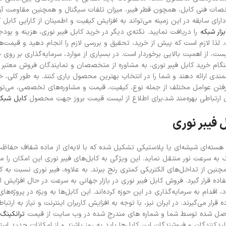
ات فنی کابل، همچون قطر فیبر، میزان تلفات سیگنال و همچنین مقاومت آن 
ارای سابقه در این زمینه می‌تواند به افزایش کیفیت و اطمینان از کارایی کابل 
بزار شبکه
را دریافت نمایید.
نکته‌ی دیگر در خرید کابل فیبر نوری، هزینه و بود
 لذا لازم است که پیش از خرید، تحقیق و بررسی لازم را انجام دهید و قیمت‌ها
ست، از اهمیت بالایی برخوردار است. در بسیاری از موارد، سرمایه‌گذاری بر روی 
ام خرید کابل فیبر نوری، به مشاوره از متخصصان و نمایندگان فروش معتبر توجه
شمندی ارائه دهند و شما را در انتخاب بهترین محصول یاری کنند. به طور کلی، خ
رفتن عوامل مختلف از جمله نوع، کیفیت، قیمت و مشاوره‌های تخصصی، می‌توان 
 ارتباطی بهره‌مند شد.
برای اطلاع از لیست قیمت بروز جهت محصول
کابل شبک
فیبر نوری
ز هسته‌ای شیشه‌ای یا پلاستیکی تشکیل شده که با لایه‌ای از ماده شفاف حفاظ
ک به سرعت نور منتقل نماید. این ویژگی به کابل‌های فیبر نوری این امکان را 
چنین از تداخل‌های الکتریکی کمتری رنج ببرند. به علاوه، فیبر نوری نسبت به
فاده قرار گیرد. فروش کابل فیبر نوری در بازار جهانی به سرعت در حال افزایش
اقدام به سرمایه‌گذاری در این حوزه کرده‌اند. این کابل‌ها به ویژه در پروژه‌ها
ه قرار می‌گیرند. در ایران نیز، با توجه به افزایش کاربران اینترنت و نیاز به ا
صل شده توسط شما و شماره های مندرج شده در وب سایت از قیمت
ترانکینگ
دکنندگان و فروشندگان این کابل‌ها باید به روز باشند و از امکانات جدید استف