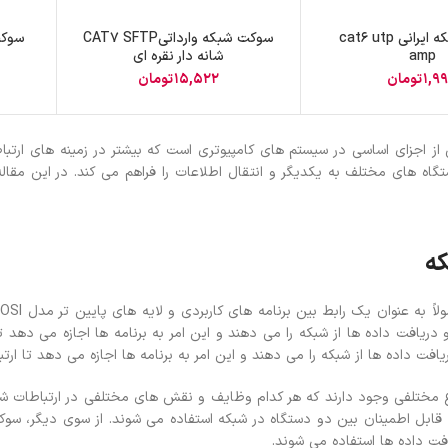
پچ پنل SFTP
سوکت شبکه ایرانی cat6 utp
سوکت شبکه وارداتیCAT7 SFTP
amp
شانه دار نقره ای
پچ پنل UTP
1,9
تومان
15,522
تومان
پچ پنل دی لینک
پچ پنل لگراند
ز اجزای اساسی در سیستم های کامپیوتری است که بیشتر در زمینه های ارتب
پچ پنل نگزنس
گاه های مختلف به یکدیگر و انتقال اطلاعات را فراهم می کند. در این مقا
ه
س
 دریافت داده ها از شبکه را می دهند و این امر به برنامه ها اجازه می دهد تا
افت داده ها از شبکه را می دهند و این امر به برنامه ها اجازه می دهد تا ارت
یافت داده ها استفاده می شوند.