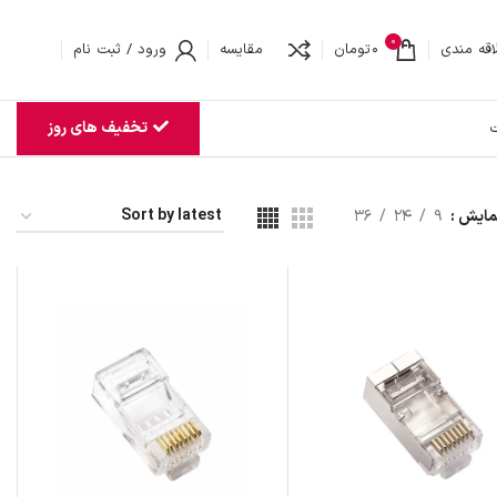
0
اقه مندی
0
تومان
مقایسه
ورود / ثبت نام
تخفیف های روز
ت
مایش
9
24
36