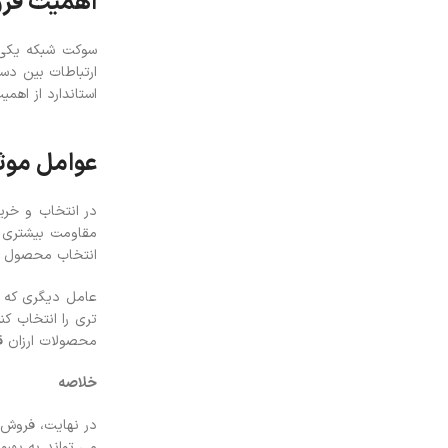
اهمیت فر
سوکت شبکه یکی ا
ارتباطات بین دست
استاندارد از اهمی
عوامل موث
در انتخاب و خری
انتخاب محصول مو
عامل دیگری که ب
تری را انتخاب ک
محصولات ارزان قی
خلاصه
در نهایت، فروش 
می تواند به بهب