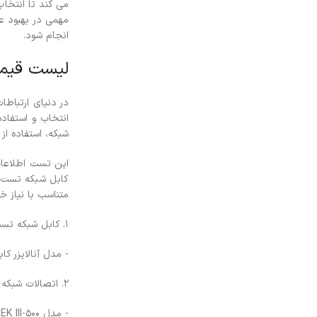
می کند تا انتخاب
مهمی در بهبود عم
انجام شود.
لیست قیمت
در دنیای ارتباطا
انتخاب و استفاده
شبکه، استفاده ا
این تست اطلاعات
کابل شبکه تست پ
متناسب با نیاز خو
1. کابل شبکه تست پرمننت Fluke Networks:
- مدل آنالایزر کابلی DSX-5000: قیمت تخمینی 20 میلیون تومان - مدل CableAnalyzer DSX-8000: قیمت حد
2. اتصالات شبکه آزمایشات پیوسته شبکه:
- مدل LanTEK III-500: قیمت تقریبی 15 میلیون تومان - LanTEK III-1000 مدل: قیمت تقریبی 20 میلیون تومان