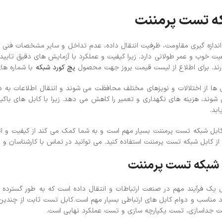
ه تست پرمننت
پچ پنل SFTP
پچ پنل UTP
دازه گیری مقاومت، ظرفیت انتقال داده، عدم تداخل و سایر مشخصات فنی کاب
پچ پنل دی لینک
فیت خوب و عمر طولانی دارد. زیرا کیفیت و عملکرد با آزمایش های دقیق تای
پچ پنل لگراند
رند.
برای اطلاع از لیست قیمت بروز جهت محصول
پچ کورد شبکه
با شماره ه
پچ پنل نگزنس
بل ها از اختلالات و نویزهای مختلف محافظت می شوند و انتقال اطلاعات ب
 شوند، هزینه های نگهداری و تعمیر را کاهش می دهد. زیرا با کابل های باکی
بد.
ابل شبکه تست پرمننت بسیار مهم است و به شما کمک می کند از کیفیت و اتصا
از کابل شبکه تست پرمننت استفاده کنید.
می توانید در تماس با کارشناسان 
 شبکه تست پرمننت
یک فرآیند مهم در صنعت ارتباطات و انتقال داده است که به طور گسترده د
رد مناسب و دوام کابل های ارتباطی بسیار مهم است.کابل تست ثابت از چند
 جداسازی، تست یکپارچه سازی و تست عملکرد نهایی است.