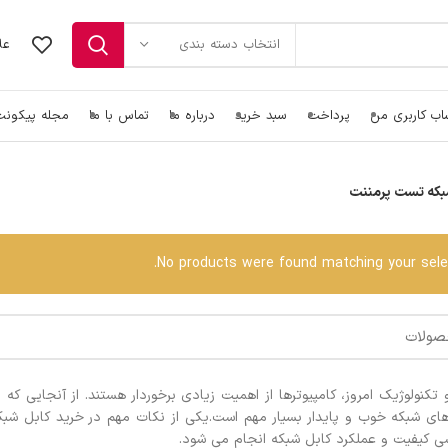
عل
انتخاب دسته بندی
ب کاربری من
پرداخت
سبد خرید
درباره ما
تماس با ما
مجله پیکون
بکه تست پرمننت
کابل شبکه CAT6
رک ایستاده
کابل شبکه CAT6a
No products were found matching your selec
رک دیواری
کابل شبکه CAT7
پچ کورد شبکه CAT6
متعلقات رک
پچ پنل شبکه
پچ کورد شبکه CAT6a
پچ پنل AMP
ابزار شبکه
پچ پنل Cat5e
آچار شبکه
سوکت شبکه
پچ پنل Cat6
تستر کابل شبکه
تکنولوژیک امروز، کامپیوترها از اهمیت زیادی برخوردار هستند. از آنجایی ک
کیستون تلفن
پچ پنل Cat6a
 های شبکه خوب و پایدار بسیار مهم است.یکی از نکات مهم در خرید کابل ش
کیستون شبکه
سی کیفیت و عملکرد کابل شبکه انجام می شود.
پچ پنل Lcs3