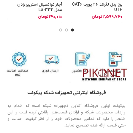
پچ پنل لگراند 24 پورت CAT6
آچار کواکسیال استریپر رادن
آ
UTP
مدل LS-332
2,599,740
تومان
140,010
تومان
فروشگاه اینترنتی تجهیزات شبکه پیکونت
پیکونت اولین فروشگاه آنلاین تجهیزات شبکه است که اقدام به
واردات محصولات شبکه و ارائه‌ی قیمت‌های رقابتی کرده است و این
افتخار را دارد که تمامی محصولات خود را از نظر کیفیت، اصالت و
حتی قیمت ارائه شده تضمین نماید.