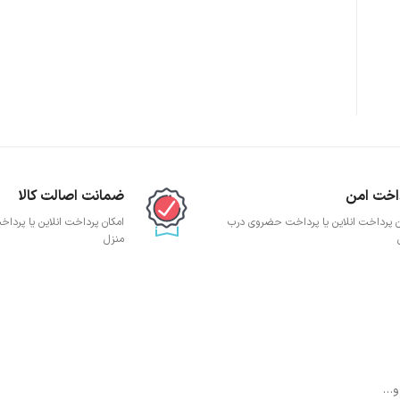
پچ پنل SFTP
پچ پنل UTP
پچ پنل دی لینک
پچ پنل لگراند
پچ پنل نگزنس
اخت امن
ضمانت اصالت کالا
ن پرداخت انلاین یا پرداخت حضروی درب
امکان پرداخت انلاین یا پرد
منزل
 و…