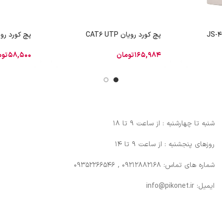
پچ کورد رویان CAT6 UTP
پچ کورد رویان FTP
165,984
تومان
58,500
توم
شنبه تا چهارشنبه : از ساعت 9 تا 18
روزهای پنجشنبه : از ساعت 9 تا 14
شماره های تماس: 09212882168 , 09352266546
ایمیل: info@pikonet.ir