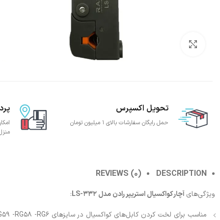
بزرگنمایی تصویر
تحویل اکسپرس
پرد
حمل رایگان سفارشات بالای 1 میلیون تومان
امکا
منزل
REVIEWS (0)
DESCRIPTION
ویژگی‌های
آچار کواکسیال استریپر رادن مدل LS-332
:
مناسب برای لخت کردن کابل‌های کواکسیال در سایزهای RG59 -RG58 -RG6