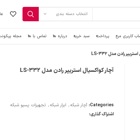
عل
انتخاب دسته بندی
ب کاربری من
پرداخت
سبد خرید
درباره ما
تماس با ما
مجله پیکون
تریپر رادن مدل LS-332
آچار کواکسیال استریپر رادن مدل LS-332
Categories:
آچار شبکه
,
ابزار شبکه
,
تجهیزات پسیو شبکه
اشتراک گذاری: