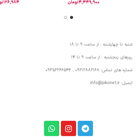
4,449,900
تومان
126,984
تو
شنبه تا چهارشنبه : از ساعت 9 تا 18
روزهای پنجشنبه : از ساعت 9 تا 14
شماره های تماس: 09212882168 , 09352266546
ایمیل: info@pikonet.ir