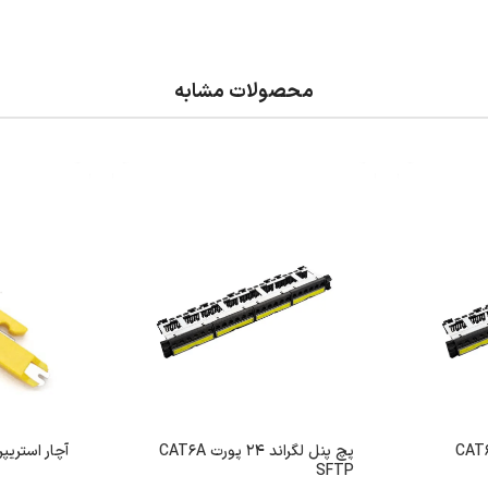
محصولات مشابه
نل لگراند 24 پورت CAT6
پچ پنل لگراند 24 پورت CAT6A
آچار استریپر م
SFTP