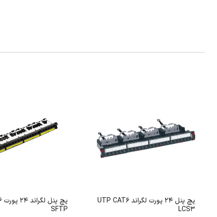
پچ پنل 24 پورت لگراند UTP CAT6
پچ پ
SFTP
LCS3