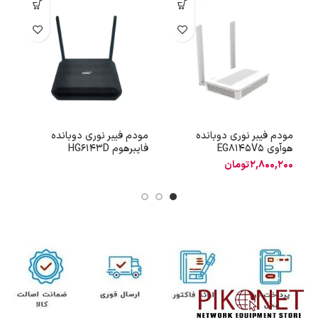
مودم فیبر نوری دوبانده
مودم فیبر نوری دوبانده
م
هوآوی EG8145V5
فایبرهوم HG6143D
هو
2,800,200
تومان
0