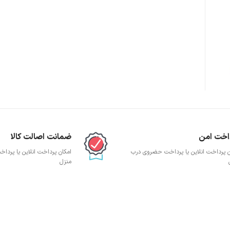
پچ پنل SFTP
پچ پنل UTP
پچ پنل دی لینک
پچ پنل لگراند
پچ پنل نگزنس
اخت امن
ضمانت اصالت کالا
ن پرداخت انلاین یا پرداخت حضروی درب
امکان پرداخت انلاین یا پرد
منزل