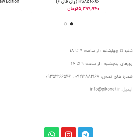
HS8546X6 (وای فای 6)
w Edition
5,399,940
تومان
شنبه تا چهارشنبه : از ساعت 9 تا 18
روزهای پنجشنبه : از ساعت 9 تا 14
شماره های تماس: 09212882168 , 09352266546
ایمیل: info@pikonet.ir