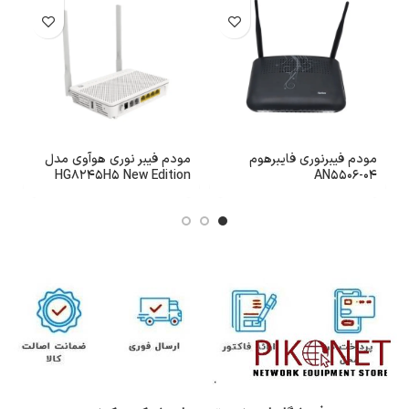
مودم فیبرنوری فایبرهوم
مودم فیبر نوری هوآوی مدل
م
HG8245H5 New Edition
AN5506-04
6)