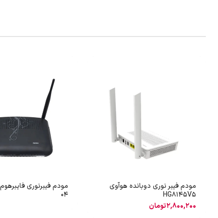
مودم فیبر نوری دوبانده هوآوی
04
HG8145V5
2,800,200
تومان