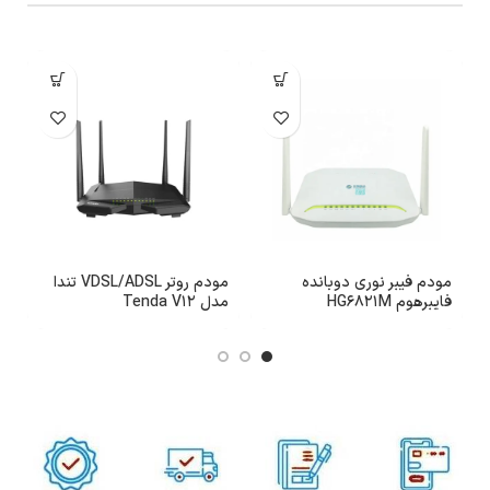
مودم فیبر نوری دوبانده
مودم روتر VDSL/ADSL تندا
م
فایبرهوم HG6821M
مدل Tenda V12
هو