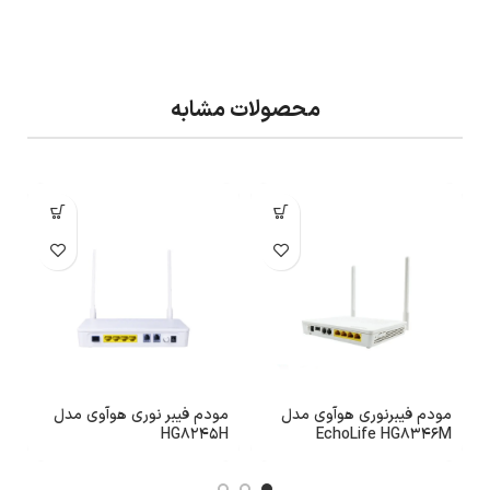
محصولات مشابه
مودم فیبرنوری هوآوی مدل
مودم فیبر نوری هوآوی مدل
م
EchoLife HG8346M
HG8245H
هو