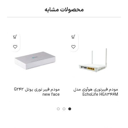
محصولات مشابه
مودم فیبرنوری هوآوی مدل
مودم فیبر نوری یوتل G242
2
new face
EchoLife HG8346M