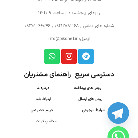
شنبه تا چهارشنبه : از ساعت 9 تا 18
روزهای پنجشنبه : از ساعت 9 تا 14
شماره های تماس
, 09212882168 , 09352266546
ایمیل: info@pikonet.ir
دسترسی سریع راهنمای مشتریان
روش‌های پرداخت
درباره ما
روش‌های ارسال
ارتباط باما
شرایط مرجوعی
حریم خصوصی
مجله پیکونت