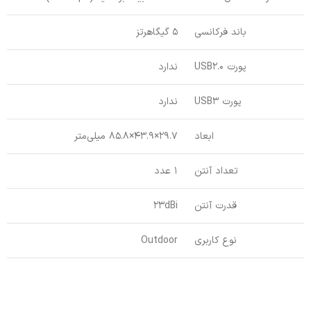
باند فرکانسی
5 گیگاهرتز
پورت USB2.0
ندارد
پورت USB3
ندارد
ابعاد
29.7×43.9×85.8 میلی‌متر
تعداد آنتن
1 عدد
قدرت آنتن
23dBi
نوع کاربری
Outdoor