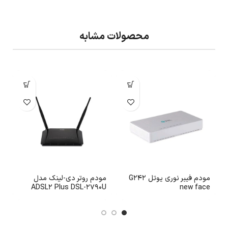
محصولات مشابه
مودم فیبر نوری یوتل G242
مودم روتر دی-لینک مدل
new face
ADSL2 Plus DSL-2790U
مدل
بی‌سیم N300