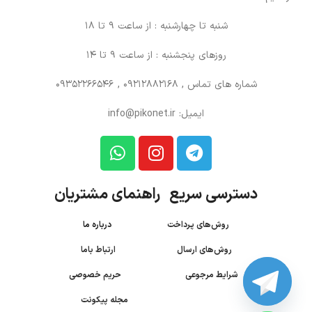
شنبه تا چهارشنبه : از ساعت 9 تا 18
روزهای پنجشنبه : از ساعت 9 تا 14
شماره های تماس
, 09212882168 , 09352266546
ایمیل: info@pikonet.ir
دسترسی سریع راهنمای مشتریان
روش‌های پرداخت
درباره ما
روش‌های ارسال
ارتباط باما
شرایط مرجوعی
حریم خصوصی
مجله پیکونت