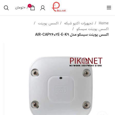
0
/
0
تومان
Home
تجهیزات اکتیو شبکه
اکسس پوینت
اکسس پوینت سیسکو
اکسس پوینت سیسکو مدل AIR-CAP2602E-E-K9