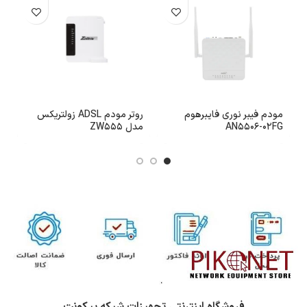
مودم فیبر نوری فایبرهوم
روتر مودم ADSL زولتریکس
AN5506-02FG
مدل ZW555
B
فروشگاه اینترنتی تجهیزات شبکه پیکونت