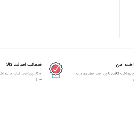
پچ پنل SFTP
پچ پنل UTP
پچ پنل دی لینک
پچ پنل لگراند
پچ پنل نگزنس
اخت امن
ضمانت اصالت کالا
ن پرداخت انلاین یا پرداخت حضروی درب
امکان پرداخت انلاین یا پرد
منزل