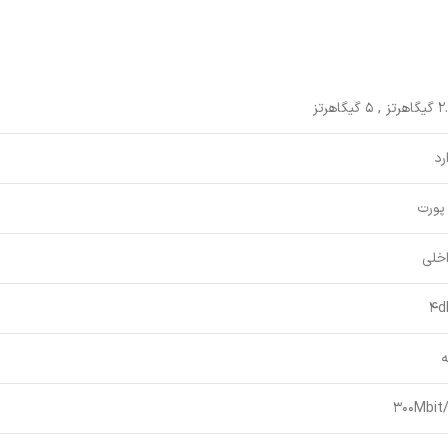
 , 5 گیگاهرتز
رد
خلی
4d
ه
300Mbit