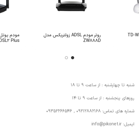
روتر مودم ADSL زولتریکس مدل
DSL2 Plus
ZW888D
شنبه تا چهارشنبه : از ساعت 9 تا 18
روزهای پنجشنبه : از ساعت 9 تا 14
شماره های تماس: 09212882168 , 09352266546
ایمیل: info@pikonet.ir