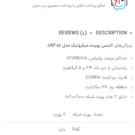
امکان پرداخت انلاین یا پرداخت حضروی درب منزل
REVIEWS (0)
DESCRIPTION
ویژگی‌های
اکسس پوینت میکروتیک مدل cAP ac
:
حداکثر سرعت وایرلس: 867Mbit/s
پشتیبانی از دو باند 2.4 و 5 گیگاهرتز
قدرت پردازنده: 716MHz
حافظه رم: 128 مگابایت
دارای 2 عدد پورت شبکه 10/100/1000
تعداد پورت شبکه
2 پورت
PoE
دارد