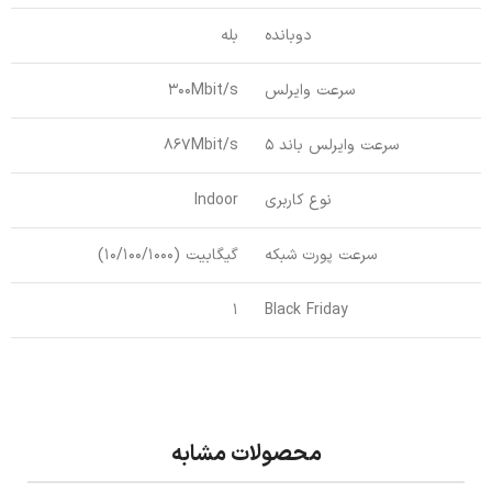
دوبانده
بله
سرعت وایرلس
300Mbit/s
سرعت وایرلس باند 5
867Mbit/s
نوع کاربری
Indoor
سرعت پورت شبکه
گیگابیت (10/100/1000)
1
Black Friday
محصولات مشابه