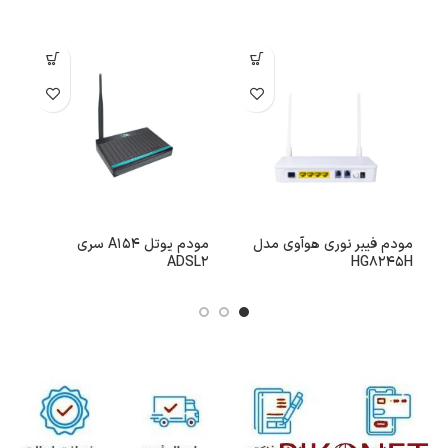
مودم فیبر نوری هوآوی مدل
مودم یوتل A154 سری
s
ADSL2
HG8245H