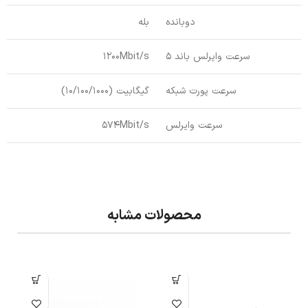
دوبانده
بله
سرعت وایرلس باند 5
1200Mbit/s
سرعت پورت شبکه
گیگابیت (10/100/1000)
سرعت وایرلس
574Mbit/s
محصولات مشابه