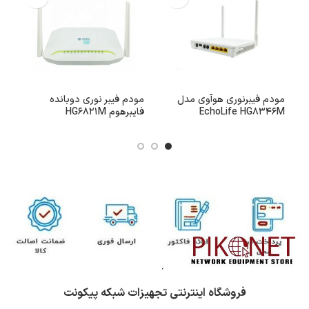
مودم فیبرنوری هوآوی مدل
مودم فیبر نوری دوبانده
م
EchoLife HG8346M
فایبرهوم HG6821M
هو
فروشگاه اینترنتی تجهیزات شبکه پیکونت