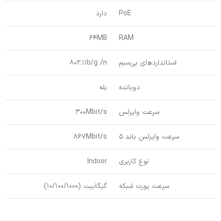
PoE
دارد
64MB
RAM
استانداردهای بی‌سیم
802.11b/g /n
دوبانده
بله
سرعت وایرلس
300Mbit/s
سرعت وایرلس باند 5
867Mbit/s
نوع کاربری
Indoor
سرعت پورت شبکه
گیگابیت (10/100/1000)