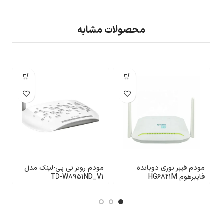
محصولات مشابه
مودم فیبر نوری دوبانده
مودم روتر تی پی-لینک مدل
فایبرهوم HG6821M
TD-W8951ND_V1
ای