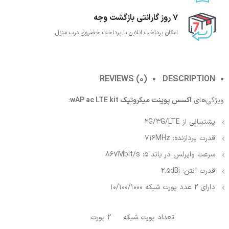
7 روز گارانتی بازگشت وجه
امکان پرداخت انلاین یا پرداخت حضروی درب منزل
REVIEWS (0)
DESCRIPTION
ویژگی‌های
اکسس پوینت میکروتیک wAP ac LTE kit
:
پشتیبانی از 2G/3G/LTE
قدرت پردازنده: 716MHz
سرعت وایرلس در باند 5: 867Mbit/s
قدرت آنتن:‌ 2.5dBi
دارای 2 عدد پورت شبکه 10/100/1000
تعداد پورت شبکه
2 پورت