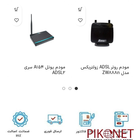
مودم روتر ADSL زولتریکس
مودم یوتل A154 سری
مدل ZW888n
ADSL2
مد