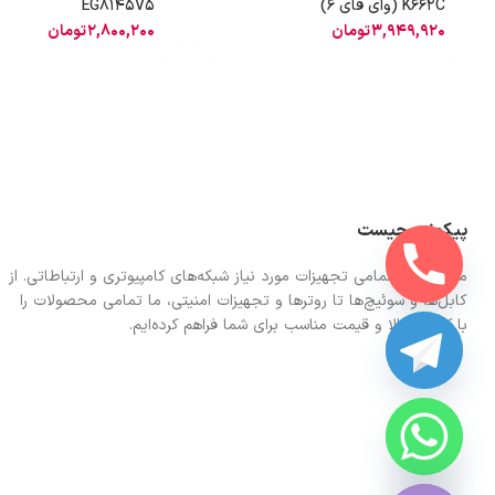
K662C (وای فای 6)
EG8145V5
3,949,920
تومان
2,800,200
تومان
پیکونت چیست
ما در اینجا تمامی تجهیزات مورد نیاز شبکه‌های کامپیوتری و ارتباطاتی. از
کابل‌ها و سوئیچ‌ها تا روترها و تجهیزات امنیتی، ما تمامی محصولات را
با کیفیت بالا و قیمت مناسب برای شما فراهم کرده‌ایم.
CHATY
HIDE