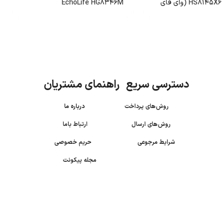
HS8145X6 New Face (وای فای
EchoLife HG8346M
دسترسی سریع راهنمای مشتریان
روش‌های پرداخت
درباره ما
روش‌های ارسال
ارتباط باما
شرایط مرجوعی
حریم خصوصی
مجله پیکونت