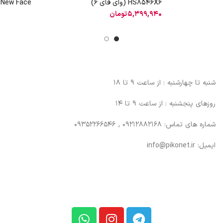
HS8546X6 (وای فای 6)
6)
5,399,940
تومان
شنبه تا چهارشنبه : از ساعت 9 تا 18
روزهای پنجشنبه : از ساعت 9 تا 14
شماره های تماس: 09212882168 , 09352266546
ایمیل: info@pikonet.ir