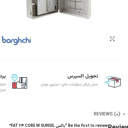
بزرگنمایی تصویر
تحویل اکسپرس
پرد
حمل رایگان سفارشات بالای 1 میلیون تومان
امکا
منزل
REVIEWS (0)
Revie
Be the first to review “باکس FAT 24 CORE M SUNSIL”