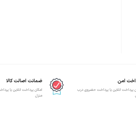
پچ پنل SFTP
پچ پنل UTP
پچ پنل دی لینک
پچ پنل لگراند
پچ پنل نگزنس
اخت امن
ضمانت اصالت کالا
ن پرداخت انلاین یا پرداخت حضروی درب
امکان پرداخت انلاین یا پرد
منزل