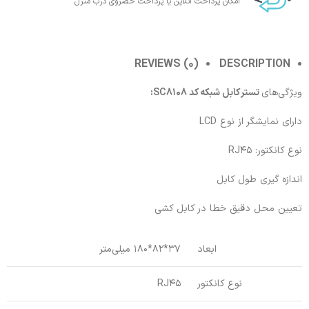
امکان پرداخت انلاین یا پرداخت حضروی درب منزل
REVIEWS (0)
DESCRIPTION
ویژگی‌های
تستر کابل شبکه کد SC8108:
دارای نمایشگر از نوع LCD
نوع کانکتور: RJ45
اندازه گیری طول کابل
تعیین محل دقیق خطا در کابل کشی
ابعاد
37*82*180 میلی‌متر
نوع کانکتور
RJ45