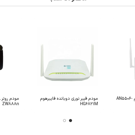
مودم فیبر نوری فایبرهوم AN5506-
مودم فیبر نوری دوبانده فایبرهوم
ZW888n
HG6821M