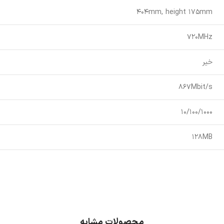
404mm, height 175mm
720MHz
خیر
867Mbit/s
10/100/1000
128MB
محصولات مشابه