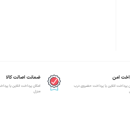
پچ پنل SFTP
پچ پنل UTP
پچ پنل دی لینک
پچ پنل لگراند
پچ پنل نگزنس
اخت امن
ضمانت اصالت کالا
ن پرداخت انلاین یا پرداخت حضروی درب
امکان پرداخت انلاین یا پرد
منزل