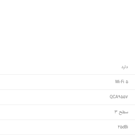
دارد
Wi-Fi 5
QCA9557
سطح 3
25dBi