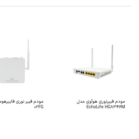
مودم فیبرنوری هوآوی مدل
02FG
EchoLife HG8346M