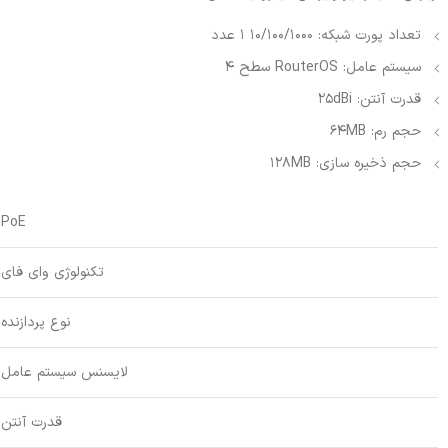
تعداد پورت شبکه: 10/100/1000 1 عدد
سیستم عامل: RouterOS سطح 4
قدرت آنتن: 25dBi
حجم رم: 64MB
حجم ذخیره سازی: 128MB
PoE
تکنولوژی وای فای
نوع پردازنده
لایسنس سیستم عامل
قدرت آنتن