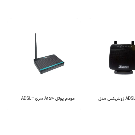
مودم روتر ADSL زولتریکس مدل
مودم یوتل A154 سری ADSL2