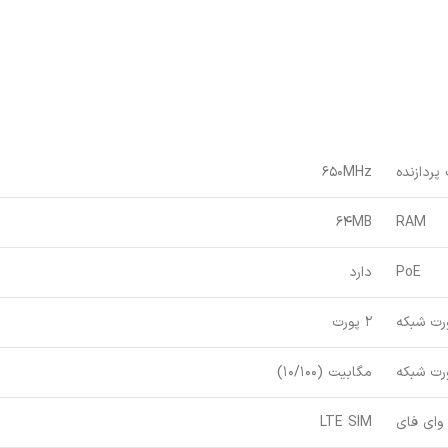
پردازنده
650MHz
64MB
RAM
PoE
دارد
رت شبکه
2 پورت
رت شبکه
مگابیت (10/100)
 وای فای
LTE SIM