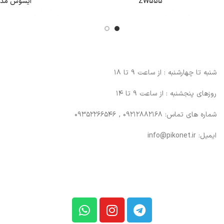
ZW555
ایسوس مدل -N10S
شنبه تا چهارشنبه : از ساعت 9 تا 18
روزهای پنجشنبه : از ساعت 9 تا 14
شماره های تماس: 09212882168 , 09352266546
ایمیل: info@pikonet.ir