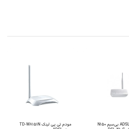
مودم روتر ADSL بی‌سیم N150
مودم تی پی لینک TD-W8151N