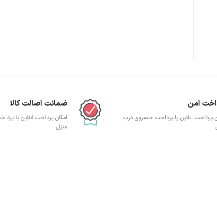
پچ پنل SFTP
پچ پنل UTP
پچ پنل دی لینک
پچ پنل لگراند
پچ پنل نگزنس
اخت امن
ضمانت اصالت کالا
ن پرداخت انلاین یا پرداخت حضروی درب
امکان پرداخت انلاین یا پرد
منزل