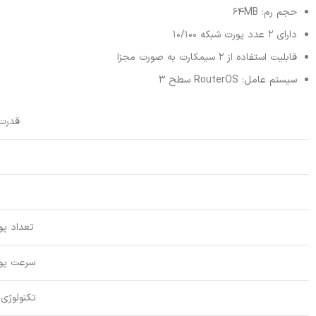
حجم رم: 64MB
دارای 2 عدد پورت شبکه 10/100
قابلیت استفاده از 2 سیمکارت به صورت مجزا
سیستم عامل: RouterOS سطح 3
قدرت 
تعداد پو
سرعت پو
تکنولوژی