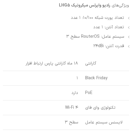
ویژگی‌های
رادیو وایرلس میکروتیک LHG5
تعداد پورت شبکه 10/100: 1 عدد
تعداد آنتن: 1 عدد
سیستم عامل: RouterOS سطح 3
قدرت آنتن: 24dBi
گارانتی
18 ماه گارانتی پارس ارتباط افزار
1
Black Friday
PoE
دارد
تکنولوژی وای فای
Wi-Fi 4
لایسنس سیستم عامل
سطح 3