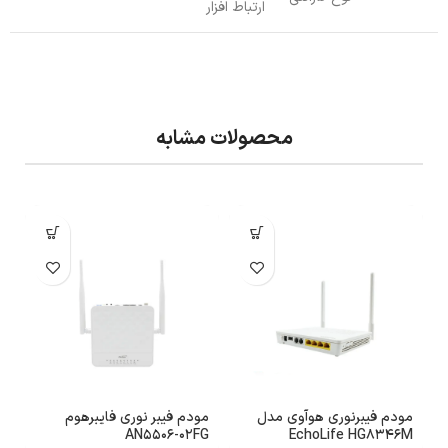
ارتباط افزار
محصولات مشابه
مودم فیبرنوری هوآوی مدل
مودم فیبر نوری فایبرهوم
EchoLife HG8346M
AN5506-02FG
سیم