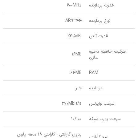
قدرت پردازنده
600MHz
نوع پردازنده
AR9344
قدرت آنتن
24.5dBi
ظرفیت حافظه ذخیره
16MB
سازی
64MB
RAM
دوبانده
خیر
سرعت وایرلس
300Mbit/s
سرعت پورت شبکه
10/100
بدون گارانتی , گارانتی 18 ماهه پارس
نوع گارانتی