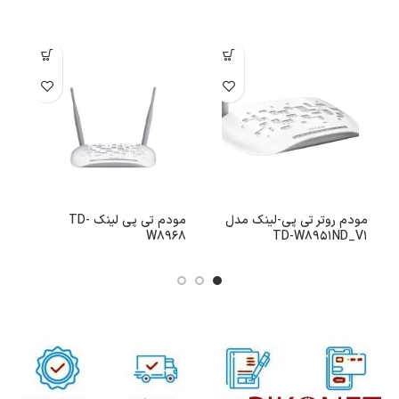
مودم روتر تی پی-لینک مدل
مودم تی پی لینک TD-
TD-W8951ND_V1
W8968
ای