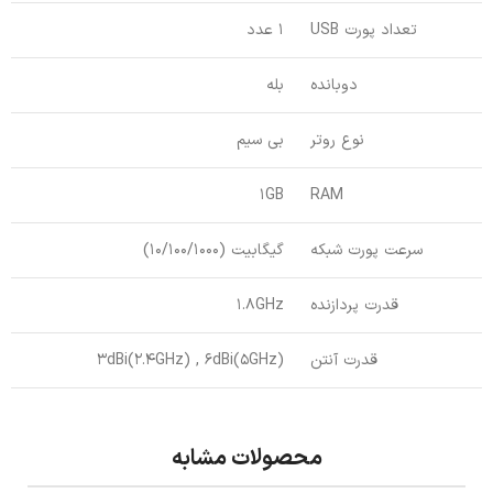
تعداد پورت USB
1 عدد
دوبانده
بله
نوع روتر
بی سیم
1GB
RAM
سرعت پورت شبکه
گیگابیت (10/100/1000)
قدرت پردازنده
1.8GHz
قدرت آنتن
3dBi(2.4GHz) , 6dBi(5GHz)
محصولات مشابه