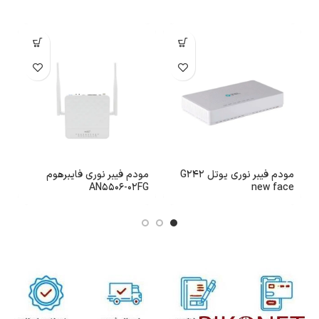
مودم فیبر نوری یوتل G242
مودم فیبر نوری فایبرهوم
م
U
AN5506-02FG
new face
بی