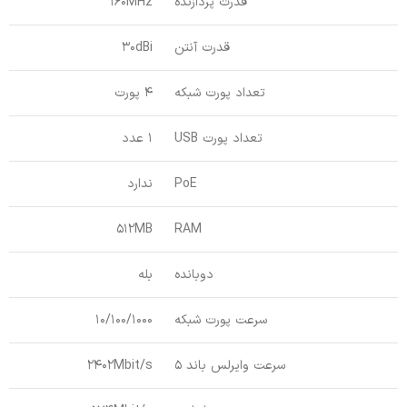
قدرت پردازنده
160MHz
قدرت آنتن
30dBi
تعداد پورت شبکه
4 پورت
تعداد پورت USB
1 عدد
PoE
ندارد
512MB
RAM
دوبانده
بله
سرعت پورت شبکه
10/100/1000
سرعت وایرلس باند 5
2402Mbit/s