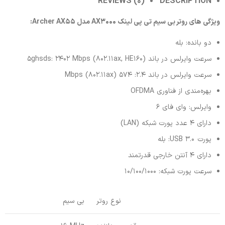
REVIEWS (0)
DESCRIPTION
ویژگی های روتر بی سیم تی پی لینک AX3000 مدل Archer AX55:
دو بانده: بله
سرعت وایرلس در باند 5ghsds: 2402 Mbps (802.11ax, HE160)
سرعت وایرلس در باند 2.4: 574 Mbps (802.11ax)
بهره‌مندی از فناوری OFDMA
وایرلس: وای فای 6
دارای 4 عدد پورت شبکه (LAN)
پورت USB 3.0: بله
دارای 4 آنتن خارجی قدرتمند
سرعت پورت شبکه: 10/100/1000
نوع روتر
بی سیم