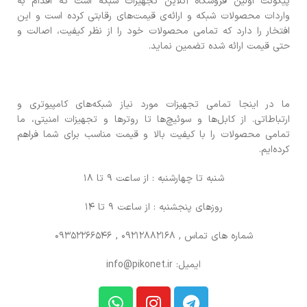
پیکونت اولین فروشگاه آنلاین تجهیزات شبکه است که اقدام به
واردات محصولات شبکه و ارائه‌ی قیمت‌های رقابتی کرده است و این
افتخار را دارد که تمامی محصولات خود را از نظر کیفیت، اصالت و
حتی قیمت ارائه شده تضمین نماید.
ما در اینجا تمامی تجهیزات مورد نیاز شبکه‌های کامپیوتری و
ارتباطاتی. از کابل‌ها و سوئیچ‌ها تا روترها و تجهیزات امنیتی، ما
تمامی محصولات را با کیفیت بالا و قیمت مناسب برای شما فراهم
کرده‌ایم.
شنبه تا چهارشنبه : از ساعت 9 تا 18
روزهای پنجشنبه : از ساعت 9 تا 14
شماره های تماس
, 09212882168 , 09352266546
ایمیل: info@pikonet.ir