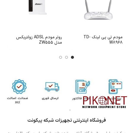
مودم تی پی لینک TD-
روتر مودم ADSL زولتریکس
W8968
مدل ZW555
ای
فروشگاه اینترنتی تجهیزات شبکه پیکونت