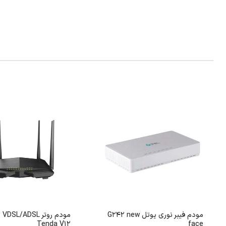
مودم فیبر نوری یوتل G242 new
مود
Tenda V12
face