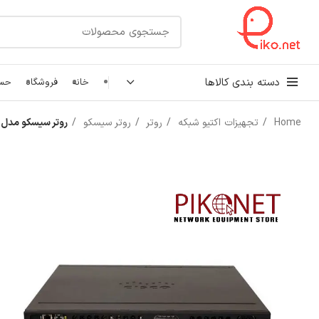
دسته بندی کالاها
خانه
فروشگاه
حسا
Home
تجهیزات اکتیو شبکه
روتر
روتر سیسکو
روتر سیسکو مدل ISR4331/K9
کابل شبکه
رک شبکه و سرور
پچ کورد شبکه
اتصالات شبکه