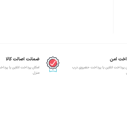
پچ پنل SFTP
پچ پنل UTP
پچ پنل دی لینک
پچ پنل لگراند
پچ پنل نگزنس
اخت امن
ضمانت اصالت کالا
ن پرداخت انلاین یا پرداخت حضروی درب
امکان پرداخت انلاین یا پرد
منزل