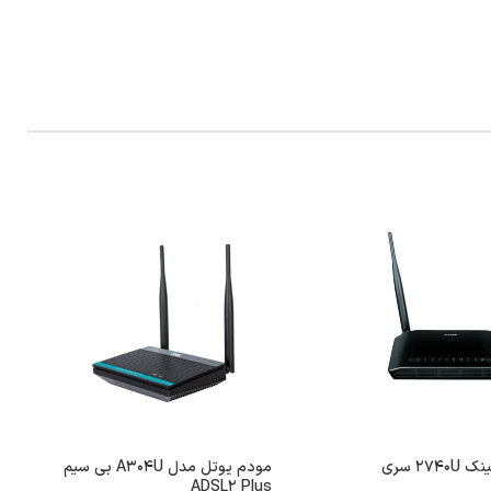
مودم دی لینک 2740U سری
مودم یوتل مدل A304U بی سیم
ADSL2 Plus