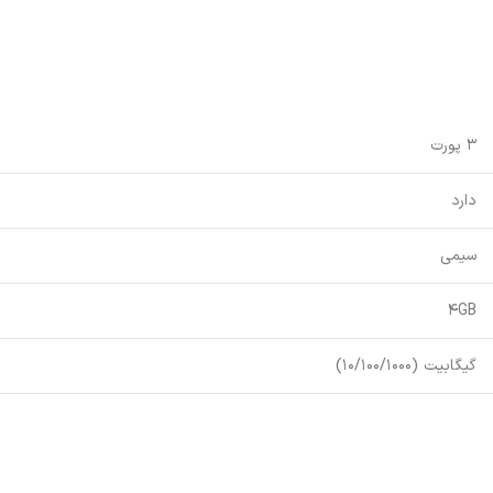
3 پورت
دارد
سیمی
4GB
گیگابیت (10/100/1000)