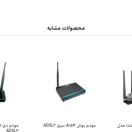
محصولات مشابه
م روتر VDSL/ADSL تندا مدل
مودم یوتل A154 سری ADSL2
ADSL2