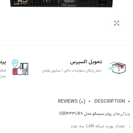
بزرگنمایی تصویر
تحویل اکسپرس
پرد
حمل رایگان سفارشات بالای 1 میلیون تومان
امکا
منزل
REVIEWS (0)
DESCRIPTION
ویژگی‌های
روتر سیسکو مدل ISR4331/K9
:
تعداد پورت شبکه LAN: سه عدد