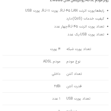
روتر مودم ADSL زولتریکس مدل ZW555
رابط‌‌ها:پورت اترنت RJ-45 LAN، پورت RJ-11، پورت USB
کیفیت خدمات (QoS):دارد
تعداد پورت اترنت RJ-45:چهار عدد
تعداد پورت USB:یک عدد
تعداد پورت شبکه
4 پورت
نوع مودم
مودم ADSL
تعداد آنتن
داخلی
قدرت آنتن
2dBi
تعداد پورت USB
1 عدد