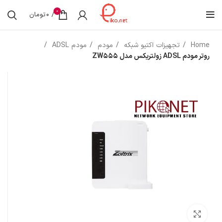
0
/
0
تومان
Home
تجهیزات اکتیو شبکه
مودم
مودم ADSL
روتر مودم ADSL زولتریکس مدل ZW555
بزرگنمایی تصویر